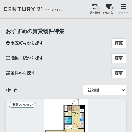
0
0
見た物件
お気に入り
メニュー
おすすめの賃貸物件特集
変更
市区町村から探す
変更
沿線・駅から探す
変更
条件から探す
1
棟
1
件
賃貸マンション