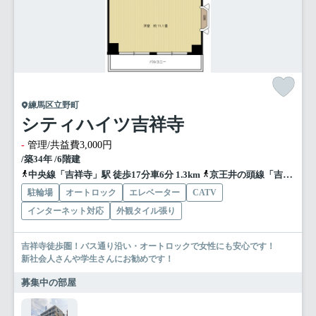
練馬区立野町
シティハイツ吉祥寺
-
管理/共益費3,000円
/築34年 /6階建
中央線「吉祥寺」駅 徒歩17分車6分 1.3km
京王井の頭線「吉祥寺」駅 徒歩17分
駐輪場
オートロック
エレベーター
CATV
インターネット対応
外観タイル張り
吉祥寺徒歩圏！バス通り沿い・オートロックで女性にも安心です！
新社会人さんや学生さんにお勧めです！
募集中の部屋