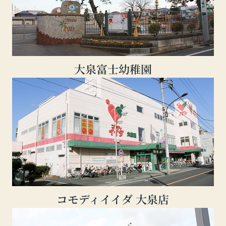
大泉富士幼稚園
コモディイイダ 大泉店