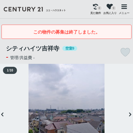
0
0
見た物件
お気に入り
メニュー
この物件の募集は終了しました。
シティハイツ吉祥寺
空室0
-
管理/共益費 -
1
/
10