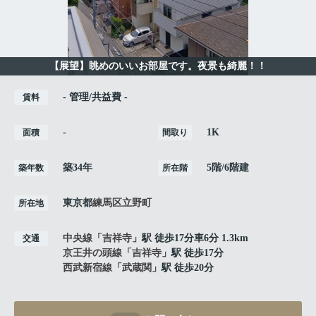
【展望】眺めのいいお部屋です。夜景も綺麗！！
- 管理/共益費 -
賃料
-
1K
面積
間取り
築34年
5階/6階建
築年数
所在階
東京都
練馬区
立野町
所在地
中央線
「
吉祥寺
」駅 徒歩17分車6分 1.3km
交通
京王井の頭線
「
吉祥寺
」駅 徒歩17分
西武新宿線
「
武蔵関
」駅 徒歩20分